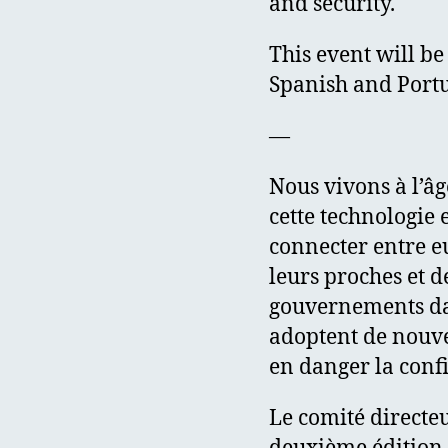
and security.
This event will be
Spanish and Port
—
Nous vivons à l’âg
cette technologie 
connecter entre e
leurs proches et 
gouvernements da
adoptent de nouvel
en danger la confi
Le comité directeu