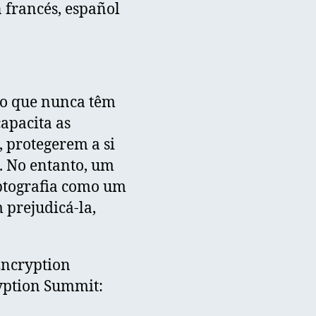
n francés, español
do que nunca têm
capacita as
 protegerem a si
. No entanto, um
ptografia como um
prejudicá-la,
Encryption
ryption Summit: