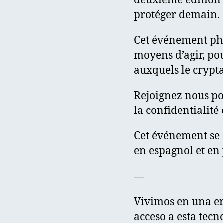
deuxième édition 
protéger demain.
Cet événement pha
moyens d’agir, po
auxquels le crypt
Rejoignez nous po
la confidentialité 
Cet événement se d
en espagnol et en 
—
Vivimos en una er
acceso a esta tecn