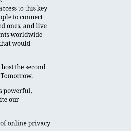
ccess to this key
ople to connect
ed ones, and live
ments worldwide
 that would
 host the second
d Tomorrow.
s powerful,
ite our
 of online privacy