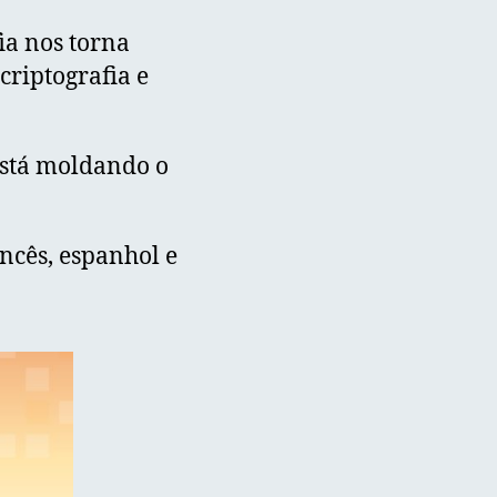
ia nos torna
criptografia e
está moldando o
ancês, espanhol e