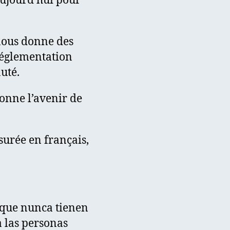
aujourd’hui pour
 nous donne des
réglementation
uté.
onne l’avenir de
surée en français,
 que nunca tienen
a las personas