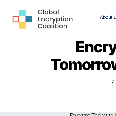
About 
Global
Encryption
Encry
Coalition
Tomorrow
Z
Encrypt Today to