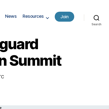
News
Resources
Join
Search
eguard
on Summit
TC
t