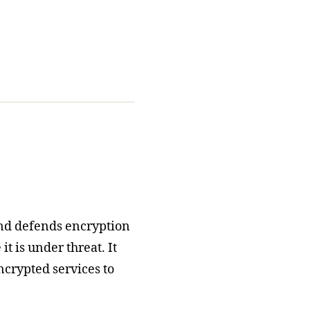
nd defends encryption
t is under threat. It
ncrypted services to