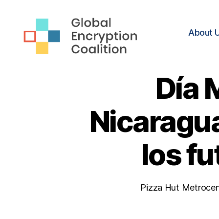
About 
Global
Encryption
Día 
Coalition
Nicaragua
los fu
Pizza Hut Metrocen