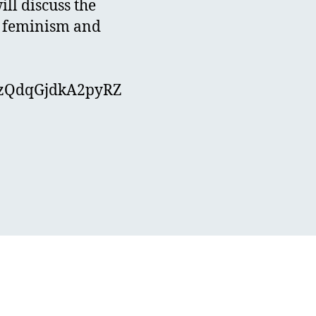
ill discuss the
n feminism and
Dm3zQdqGjdkA2pyRZ