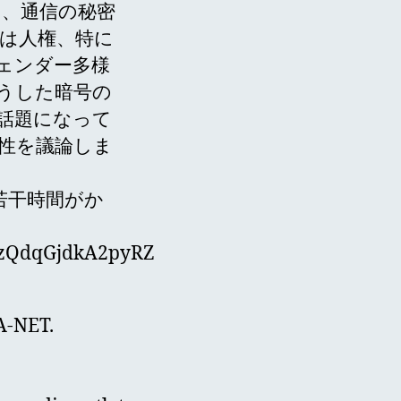
、通信の秘密
は人権、特に
ェンダー多様
うした暗号の
話題になって
性を議論しま
若干時間がか
Dm3zQdqGjdkA2pyRZ
CA-NET.