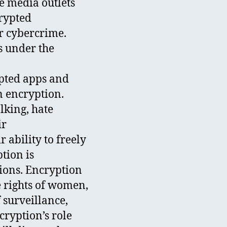
e media outlets
crypted
r cybercrime.
s under the
ypted apps and
n encryption.
lking, hate
ir
ability to freely
tion is
ions. Encryption
he rights of women,
 surveillance,
cryption’s role