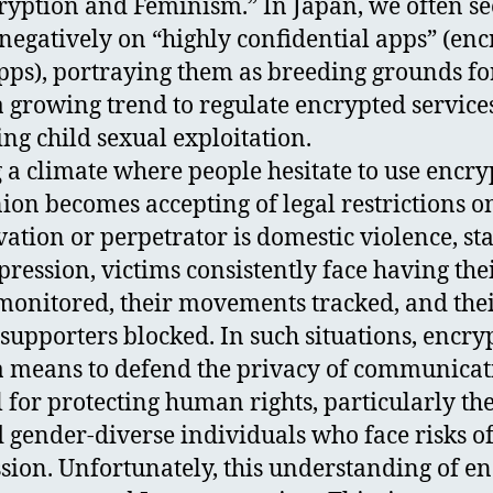
ryption and Feminism.” In Japan, we often se
 negatively on “highly confidential apps” (en
s), portraying them as breeding grounds fo
 a growing trend to regulate encrypted service
ng child sexual exploitation.
g a climate where people hesitate to use encr
ion becomes accepting of legal restrictions o
tion or perpetrator is domestic violence, sta
epression, victims consistently face having the
nitored, their movements tracked, and their 
 supporters blocked. In such situations, encryp
a means to defend the privacy of communicat
ol for protecting human rights, particularly t
 gender-diverse individuals who face risks of
sion. Unfortunately, this understanding of en