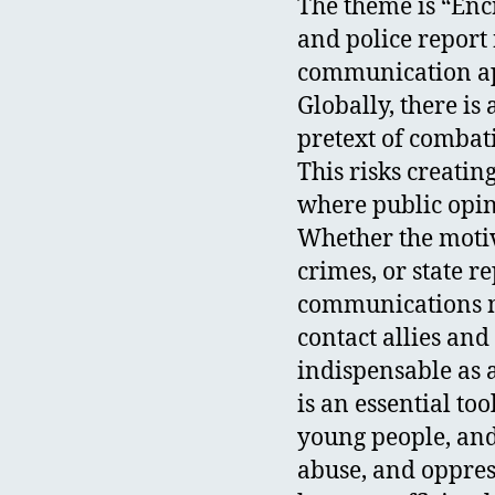
The theme is “Enc
and police report
communication app
Globally, there is
pretext of combati
This risks creatin
where public opin
Whether the motiva
crimes, or state r
communications mo
contact allies and
indispensable as 
is an essential to
young people, and
abuse, and oppres