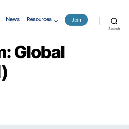
News
Resources
Join
Search
: Global
)