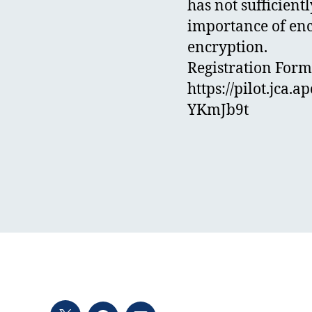
has not sufficient
importance of enc
encryption.
Registration Form
https://pilot.jca
YKmJb9t