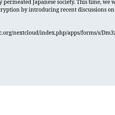
ly permeated Japanese society. This time, we w
ryption by introducing recent discussions o
.apc.org/nextcloud/index.php/apps/forms/s/