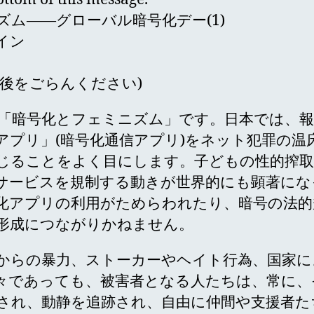
ズム――グローバル暗号化デー(1)
イン
最後をごらんください)
、「暗号化とフェミニズム」です。日本では、
アプリ」(暗号化通信アプリ)をネット犯罪の温
じることをよく目にします。子どもの性的搾
サービスを規制する動きが世界的にも顕著にな
化アプリの利用がためらわれたり、暗号の法的
形成につながりかねません。
からの暴力、ストーカーやヘイト行為、国家に
々であっても、被害者となる人たちは、常に、
され、動静を追跡され、自由に仲間や支援者た