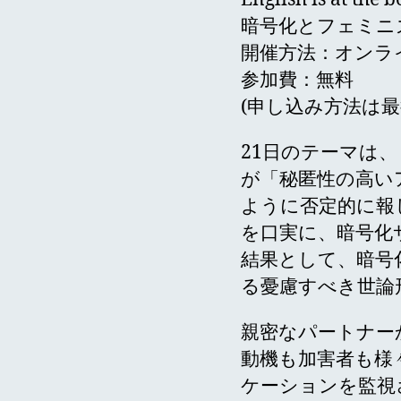
暗号化とフェミニ
開催方法：オンラ
参加費：無料
(申し込み方法は
21日のテーマは
が「秘匿性の高い
ように否定的に報
を口実に、暗号化
結果として、暗号
る憂慮すべき世論
親密なパートナー
動機も加害者も様
ケーションを監視